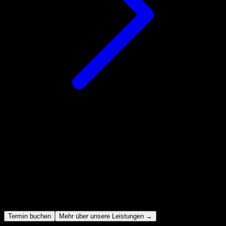
Securing your Software &
Cloud-Native Environment
Sichere Softwareentwicklung, Supply Chain Security, Kubernetes -
Beratung und Hands-On Implementierung
Termin buchen
Mehr über unsere Leistungen
→