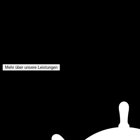
Sichere Softwareentwicklung, DevSecOps & Supply-Chain-
Security
Profitieren Sie von unseren Beratungsdienstleistungen für
Softwareprojekte: Von der ersten Idee bis zum fertigen Produkt
begleiten wir Sie mit Expertise in Security by Design und AppSec.
Gemeinsam automatisieren wir Security in Ihrer Entwicklung und
sichern Ihre Software-Lieferkette ab. Audits unterstützen wir mit
Secure Code Reviews.
Mehr über unsere Leistungen