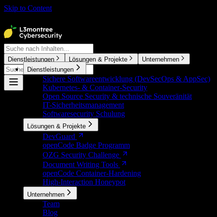
Skip to Content
CTRL K
Dienstleistungen
Lösungen & Projekte
Unternehmen
Dienstleistungen
CTRL K
Sichere Softwareentwicklung (DevSecOps & AppSec)
Kubernetes- & Container-Security
Open Source Security & technische Souveränität
IT-Sicherheitsmanagement
Softwaresecurity Schulung
Lösungen & Projekte
DevGuard
openCode Badge Programm
OZG Security Challenge
Document Writing Tools
openCode Container-Hardening
High-Interaction Honeypot
Unternehmen
Team
Blog