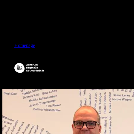
Leonhard Kugler
Geschäftsführer, Zentrum Digitale Souveränität
(ZenDiS)
Bild:
ZenDiS GmbH
Homepage