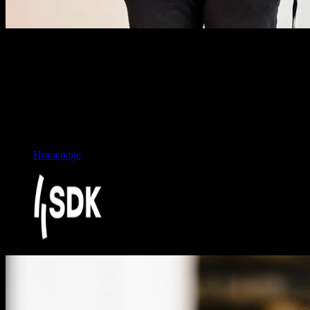
“
Um die Sicherheit unserer Dienste für
unsere Kunden zu gewährleisten...
”
Ike Tews
ISB, SDK Süddeutsche Krankenversicherung a. G.
Bild:
Ike Tews/ SDK a. G.
Homepage