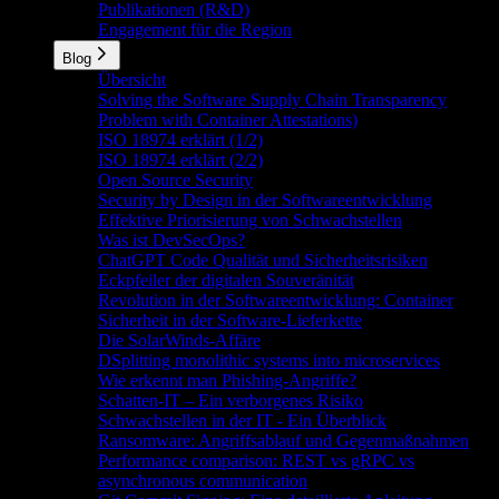
Publikationen (R&D)
Engagement für die Region
Blog
Übersicht
Solving the Software Supply Chain Transparency
Problem with Container Attestations)
ISO 18974 erklärt (1/2)
ISO 18974 erklärt (2/2)
Open Source Security
Security by Design in der Softwareentwicklung
Effektive Priorisierung von Schwachstellen
Was ist DevSecOps?
ChatGPT Code Qualität und Sicherheitsrisiken
Eckpfeiler der digitalen Souveränität
Revolution in der Softwareentwicklung: Container
Sicherheit in der Software-Lieferkette
Die SolarWinds-Affäre
DSplitting monolithic systems into microservices
Wie erkennt man Phishing-Angriffe?
Schatten-IT – Ein verborgenes Risiko
Schwachstellen in der IT - Ein Überblick
Ransomware: Angriffsablauf und Gegenmaßnahmen
Performance comparison: REST vs gRPC vs
asynchronous communication