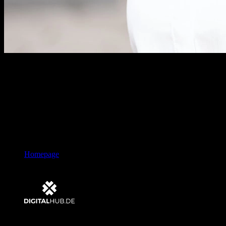
“
Als DigitalHub Bonn ist es unsere
Mission, digitale Start-ups in der
Region...
”
Vera Gräper
Vorständin DIGITALHUB.DE AG Bonn
Bild:
DIGITALHUB.DE AG Bonn
Homepage