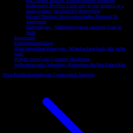
Git Commit Signing: Eine detaillierte Anleitung
Kubernetes: Perform a task only in one instance of a
multi-instance microservice deployment
KI und Phishing: Hoch entwickeltes Phishing für
Jedermann
Ransomware - Milliardenverluste und kein Ende in
Sicht
Impressum
Datenschutzerklärug
High-Interaction Honeypot - What hacking looks like in the
wild.
Projekt: openCode Container Hardening
Softwaresecurity Schulung - Knowhow für Ihre Entwickler
Neue Publikation
Software Composition Analysis