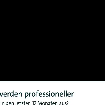
 IT-Systeme bereits als Dienstleistung über das Darknet angeboten.
alität
norm. Laut Bitkom entstand durch Cyberkriminalität im Jahr 2022 ein
cht.
Attacken als bedrohlich. Tatsächlich schätzen 59 % von ihnen die Gef
 handelt es sich dabei um Schadprogramme, die den Zugriff auf Daten 
ederherstellung des Zugangs. Ransomware-Attacken machen laut einer EY
rübt, die auch staatlich gefördert oder koordiniert sein können. Das h
ache macht es schwierig, die Täter zu identifizieren und zur Rechenscha
ühren und im Anschluss ihre Spuren verwischen.