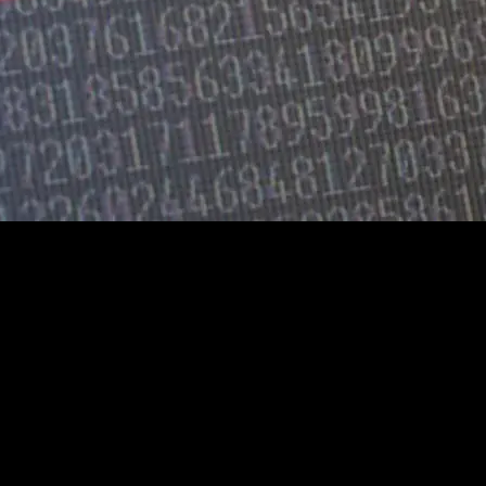
tattdessen haben sich Cyber-Attacken zu einem organisierten Geschäft
ngriffe sind auf dem Vormarsch und nehmen jährlich zu.
 es insgesamt 396.184 Fälle mit dem Tatmittel Internet. Diese
uf die immer raffinierteren und vor allem skalierbaren