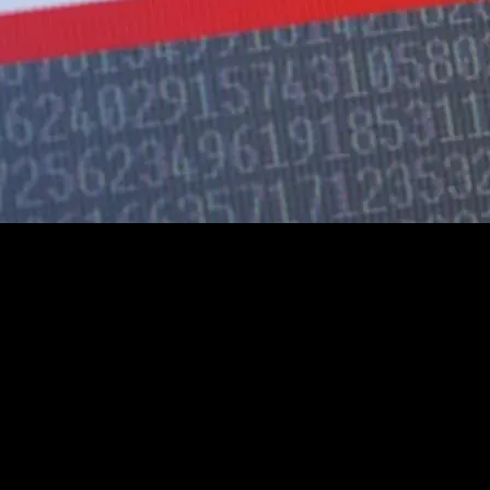
 Ende in Sicht
dunklen Kellern sitzen und mit einigen Mausklicks Unheil anrichten. S
iniert wird. Und die Zahlen sprechen eine deutliche Sprache: Die Cybera
 im Bereich der Cyberkriminalität kontinuierlich an. Im Jahr 2022 waren
keit zur Erfassung solcher Straftaten zurückführen, sondern vor allem a