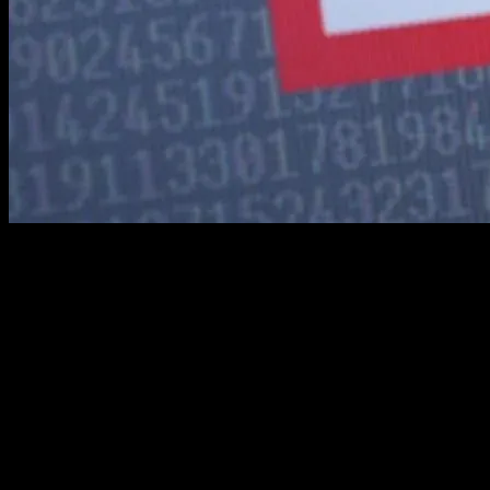
Ransomware - Milliardenverluste und kein
Cyberangriffe sind nicht mehr nur das Werk einzelner Hacker, die in 
entwickelt, das in vielen Fällen staatlich unterstützt oder gar koord
Rasant wachsende Cyberkriminalität
Nach Angaben der Polizei steigen die strafrechtlich erfassten Delikte
Zunahme lässt sich nicht nur auf die verbesserte technologische Fähig