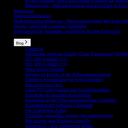
KI und Phishing: Hoch entwickeltes Phishing für Jeder
Ransomware - Milliardenverluste und kein Ende in Sicht
Impressum
Datenschutzerklärug
High-Interaction Honeypot - What hacking looks like in the wil
Projekt: openCode Container Hardening
Softwaresecurity Schulung - Knowhow für Ihre Entwickler
Blog
Übersicht
Solving the Software Supply Chain Transparency Problem
ISO 18974 erklärt (1/2)
ISO 18974 erklärt (2/2)
Open Source Security
Security by Design in der Softwareentwicklung
Effektive Priorisierung von Schwachstellen
Was ist DevSecOps?
ChatGPT Code Qualität und Sicherheitsrisiken
Eckpfeiler der digitalen Souveränität
Revolution in der Softwareentwicklung: Container
Sicherheit in der Software-Lieferkette
Die SolarWinds-Affäre
DSplitting monolithic systems into microservices
Wie erkennt man Phishing-Angriffe?
Schatten-IT – Ein verborgenes Risiko