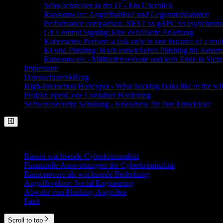
Schwachstellen in der IT - Ein Überblick
Ransomware: Angriffsablauf und Gegenmaßnahmen
Performance comparison: REST vs gRPC vs asynchron
Git Commit Signing: Eine detaillierte Anleitung
Kubernetes: Perform a task only in one instance of a mul
KI und Phishing: Hoch entwickeltes Phishing für Jeder
Ransomware - Milliardenverluste und kein Ende in Sicht
Impressum
Datenschutzerklärug
High-Interaction Honeypot - What hacking looks like in the wil
Projekt: openCode Container Hardening
Softwaresecurity Schulung - Knowhow für Ihre Entwickler
On This Page
Rasant wachsende Cyberkriminalität
Finanzielle Auswirkungen der Cyberkriminalität
Ransomware als wachsende Bedrohung
Angriffsvektor: Social Engineering
Abwehr von Phishing-Angriffen
Fazit
Scroll to top