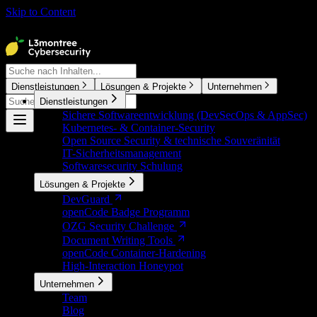
Skip to Content
⌘
K
Dienstleistungen
Lösungen & Projekte
Unternehmen
Dienstleistungen
⌘
K
Sichere Softwareentwicklung (DevSecOps & AppSec)
Kubernetes- & Container-Security
Open Source Security & technische Souveränität
IT-Sicherheitsmanagement
Softwaresecurity Schulung
Lösungen & Projekte
DevGuard
openCode Badge Programm
OZG Security Challenge
Document Writing Tools
openCode Container-Hardening
High-Interaction Honeypot
Unternehmen
Team
Blog