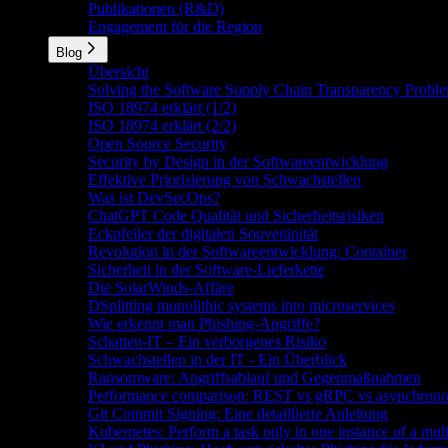
Publikationen (R&D)
Engagement für die Region
Blog
Übersicht
Solving the Software Supply Chain Transparency Problem
ISO 18974 erklärt (1/2)
ISO 18974 erklärt (2/2)
Open Source Security
Security by Design in der Softwareentwicklung
Effektive Priorisierung von Schwachstellen
Was ist DevSecOps?
ChatGPT Code Qualität und Sicherheitsrisiken
Eckpfeiler der digitalen Souveränität
Revolution in der Softwareentwicklung: Container
Sicherheit in der Software-Lieferkette
Die SolarWinds-Affäre
DSplitting monolithic systems into microservices
Wie erkennt man Phishing-Angriffe?
Schatten-IT – Ein verborgenes Risiko
Schwachstellen in der IT - Ein Überblick
Ransomware: Angriffsablauf und Gegenmaßnahmen
Performance comparison: REST vs gRPC vs asynchron
Git Commit Signing: Eine detaillierte Anleitung
Kubernetes: Perform a task only in one instance of a mul