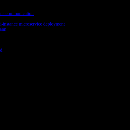
ous communication
ti-instance microservice deployment
mann
d.