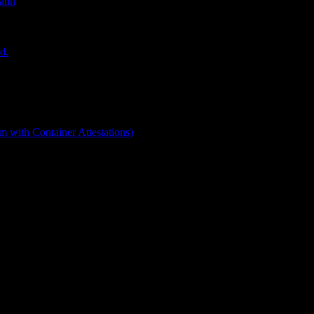
mann
d.
 with Container Attestations)