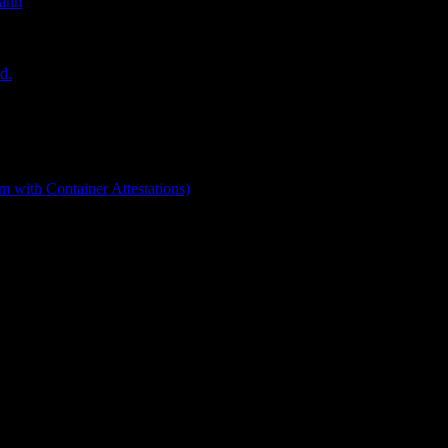
mann
d.
 with Container Attestations)