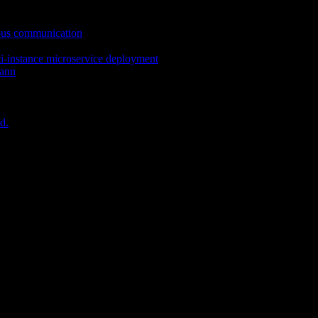
ous communication
ti-instance microservice deployment
mann
d.