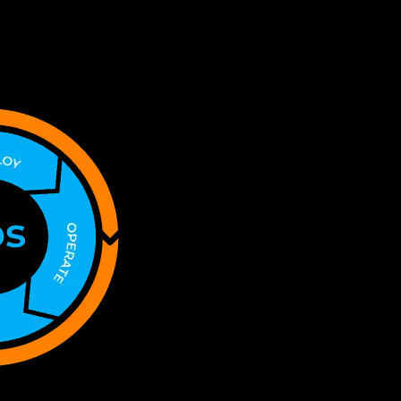
cklung (Dev) und den Betrieb (Ops) bereits enger zusammengebracht ha
heit (Sec) als fundamentalem Baustein, von Beginn des Entwicklungszy
 Sicherheit nicht mehr zeitgemäß. DevSecOps adressiert dieses Defizit, i