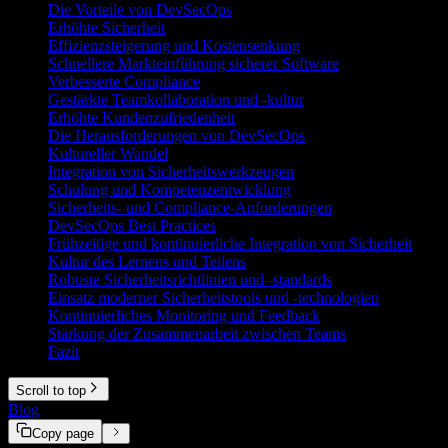
Die Vorteile von DevSecOps
Erhöhte Sicherheit
Effizienzsteigerung und Kostensenkung
Schnellere Markteinführung sicherer Software
Verbesserte Compliance
Gestärkte Teamkollaboration und -kultur
Erhöhte Kundenzufriedenheit
Die Herausforderungen von DevSecOps
Kultureller Wandel
Integration von Sicherheitswerkzeugen
Schulung und Kompetenzentwicklung
Sicherheits- und Compliance-Anforderungen
DevSecOps Best Practices
Frühzeitige und kontinuierliche Integration von Sicherheit
Kultur des Lernens und Teilens
Robuste Sicherheitsrichtlinien und -standards
Einsatz moderner Sicherheitstools und -technologien
Kontinuierliches Monitoring und Feedback
Stärkung der Zusammenarbeit zwischen Teams
Fazit
Scroll to top
Blog
Was ist DevSecOps?
Copy page