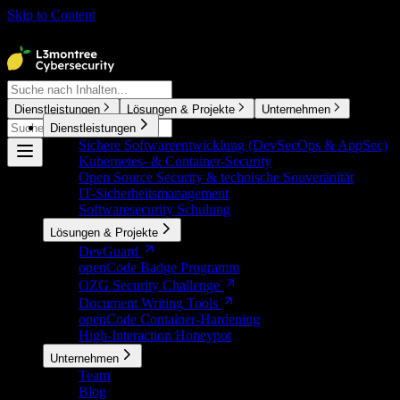
Skip to Content
⌘
K
Dienstleistungen
Lösungen & Projekte
Unternehmen
Dienstleistungen
⌘
K
Sichere Softwareentwicklung (DevSecOps & AppSec)
Kubernetes- & Container-Security
Open Source Security & technische Souveränität
IT-Sicherheitsmanagement
Softwaresecurity Schulung
Lösungen & Projekte
DevGuard
openCode Badge Programm
OZG Security Challenge
Document Writing Tools
openCode Container-Hardening
High-Interaction Honeypot
Unternehmen
Team
Blog