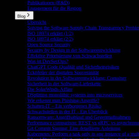
Publikationen (R&D)
Engagement für die Region
Blog
Übersicht
Solving the Software Supply Chain Transparency Problem
ISO 18974 erklärt (1/2)
ISO 18974 erklärt (2/2)
Open Source Security
Security by Design in der Softwareentwicklung
Effektive Priorisierung von Schwachstellen
Was ist DevSecOps?
ChatGPT Code Qualität und Sicherheitsrisiken
Eckpfeiler der digitalen Souveränität
Revolution in der Softwareentwicklung: Container
Sicherheit in der Software-Lieferkette
Die SolarWinds-Affäre
DSplitting monolithic systems into microservices
Wie erkennt man Phishing-Angriffe?
Schatten-IT – Ein verborgenes Risiko
Schwachstellen in der IT - Ein Überblick
Ransomware: Angriffsablauf und Gegenmaßnahmen
Performance comparison: REST vs gRPC vs asynchron
Git Commit Signing: Eine detaillierte Anleitung
Kubernetes: Perform a task only in one instance of a mul