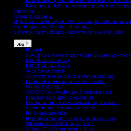
KI und Phishing: Hoch entwickeltes Phishing für Jeder
Ransomware - Milliardenverluste und kein Ende in Sicht
Impressum
Datenschutzerklärug
High-Interaction Honeypot - What hacking looks like in the wil
Projekt: openCode Container Hardening
Softwaresecurity Schulung - Knowhow für Ihre Entwickler
Blog
Übersicht
Solving the Software Supply Chain Transparency Problem
ISO 18974 erklärt (1/2)
ISO 18974 erklärt (2/2)
Open Source Security
Security by Design in der Softwareentwicklung
Effektive Priorisierung von Schwachstellen
Was ist DevSecOps?
ChatGPT Code Qualität und Sicherheitsrisiken
Eckpfeiler der digitalen Souveränität
Revolution in der Softwareentwicklung: Container
Sicherheit in der Software-Lieferkette
Die SolarWinds-Affäre
DSplitting monolithic systems into microservices
Wie erkennt man Phishing-Angriffe?
Schatten-IT – Ein verborgenes Risiko