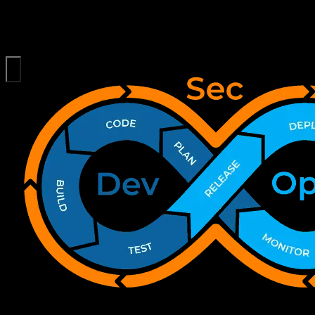
Dieser Ansatz markiert eine Evolution von DevOps, welches die Entwi
DevSecOps erweitert dieses Modell durch die Integration von Sicher
Systeme ist die traditionelle Separation von Entwicklung, Betrieb und
Entwicklungsprozesses manifestiert.