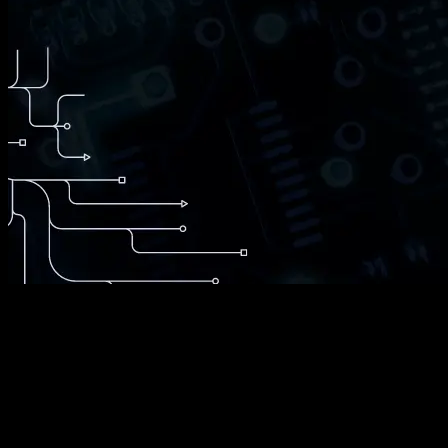
Was ist DevSecOps?
In modernen IT Landschaften, wo die zunehmende Komplexität von So
betreiben.