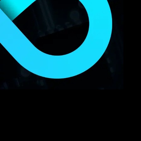
Ops ein moderner Weg, effizient sichere Software entwickeln und zu