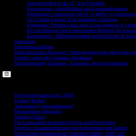
Schwachstellen in der IT - Ein Überblick
Ransomware: Angriffsablauf und Gegenmaßnahmen
Performance comparison: REST vs gRPC vs asynchron
Git Commit Signing: Eine detaillierte Anleitung
Kubernetes: Perform a task only in one instance of a mul
KI und Phishing: Hoch entwickeltes Phishing für Jeder
Ransomware - Milliardenverluste und kein Ende in Sicht
Impressum
Datenschutzerklärug
High-Interaction Honeypot - What hacking looks like in the wil
Projekt: openCode Container Hardening
Softwaresecurity Schulung - Knowhow für Ihre Entwickler
On This Page
DevSecOps basiert auf CAMS
Culture (Kultur)
Automation (Automatisierung)
Measurement (Messung)
Sharing (Teilen)
Der Unterschied zwischen DevOps und DevSecOps
DevOps: Zusammenführung von Entwicklung und Betrieb
DevSecOps: Integration der Sicherheit mittels „Shift Left“