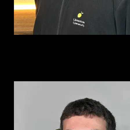
Ich wünsche mir eine Zukunft, in der kein Mensch davor
Angst haben muss mit einem PC oder dem Internet
umzugehen, unabhängig von Alter und Wissensstand. Dafür
muss die Software die läuft sicher sein und dafür arbeite ich in
der Cybersecurity.
Dennis