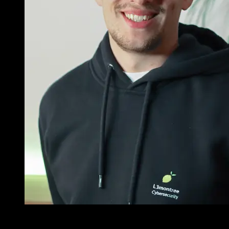
Sowohl Finanzwesen als auch Cybersecurity erfordern ein
hohes Maß an Präzision, Verlässlichkeit und den