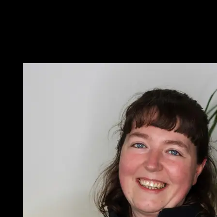
verantwortungsvollen Umgang mit sensiblen Informationen.
Genau diese Schnittmenge macht es für mich besonders
spannend, meine Expertise aus dem Finanzbereich gezielt und
wirkungsvoll einzubringen.
Jan