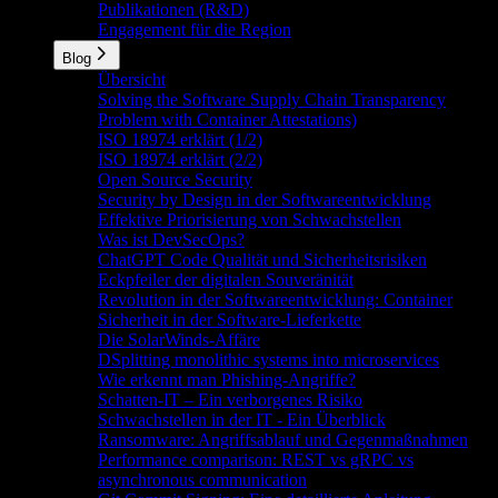
Publikationen (R&D)
Engagement für die Region
Blog
Übersicht
Solving the Software Supply Chain Transparency
Problem with Container Attestations)
ISO 18974 erklärt (1/2)
ISO 18974 erklärt (2/2)
Open Source Security
Security by Design in der Softwareentwicklung
Effektive Priorisierung von Schwachstellen
Was ist DevSecOps?
ChatGPT Code Qualität und Sicherheitsrisiken
Eckpfeiler der digitalen Souveränität
Revolution in der Softwareentwicklung: Container
Sicherheit in der Software-Lieferkette
Die SolarWinds-Affäre
DSplitting monolithic systems into microservices
Wie erkennt man Phishing-Angriffe?
Schatten-IT – Ein verborgenes Risiko
Schwachstellen in der IT - Ein Überblick
Ransomware: Angriffsablauf und Gegenmaßnahmen
Performance comparison: REST vs gRPC vs
asynchronous communication