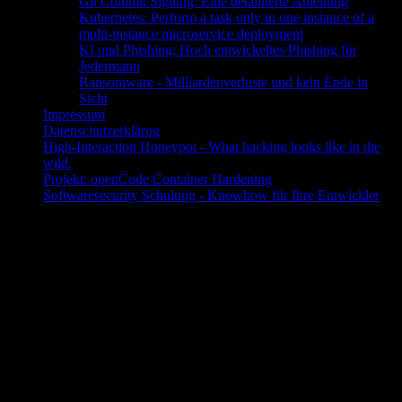
Git Commit Signing: Eine detaillierte Anleitung
Kubernetes: Perform a task only in one instance of a
multi-instance microservice deployment
KI und Phishing: Hoch entwickeltes Phishing für
Jedermann
Ransomware - Milliardenverluste und kein Ende in
Sicht
Impressum
Datenschutzerklärug
High-Interaction Honeypot - What hacking looks like in the
wild.
Projekt: openCode Container Hardening
Softwaresecurity Schulung - Knowhow für Ihre Entwickler
Ein Team für sichere Software