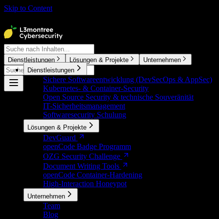
Skip to Content
CTRL K
Dienstleistungen
Lösungen & Projekte
Unternehmen
Dienstleistungen
CTRL K
Sichere Softwareentwicklung (DevSecOps & AppSec)
Kubernetes- & Container-Security
Open Source Security & technische Souveränität
IT-Sicherheitsmanagement
Softwaresecurity Schulung
Lösungen & Projekte
DevGuard
openCode Badge Programm
OZG Security Challenge
Document Writing Tools
openCode Container-Hardening
High-Interaction Honeypot
Unternehmen
Team
Blog